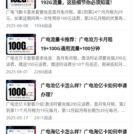
192G流量，这些细节你必须知道！
广电飞鹏卡基本套餐信息首月免月租，第2到第24个月月租为29
元，如果这期间再一次性预存100元话费，那29元月租的优惠再延
长1年，可连续月租29元3年。3年后如果不使用可以在广电APP中
2025-06-08
1934阅读
注销卡。每月192G高速通用流量，拨打电话0.15元每分钟，发送
短信彩信0.1元每条，赠送来电显示。
广电流量卡推荐：广电沧万卡月租
19+100G通用流量+100分钟
广电沧万卡套餐基本信息：首月免月租，激活时必须要充值200元
话费，赠送100元话费，赠送的话费分10个月返还，用来抵扣月
租，以实现第2到第11个月月租19元，从第12个月开始，月租长期
2025-06-01
2260阅读
为29元，每月100G高速通用流量，100分钟免费拨打电话时长，
发送短信彩信0.1元每条，赠送来电显
广电沧亿卡怎么样？广电沧亿卡如何申请
办理？
广电沧亿卡套餐介绍:激活时要充值200元话费，首月免月租，第2
到第11个月月租为19元每月，第12月起月租长期为29元每月，每
月100G通用流量，100分钟免费拨打电话时长，发送短信彩信0.1
2025-03-17
2411阅读
元每条，赠送来电显示，可自选靓号，号码的收货地就是归属地，
不再是随机的归属地
广电海亿卡怎么样？广电海亿卡如何申请