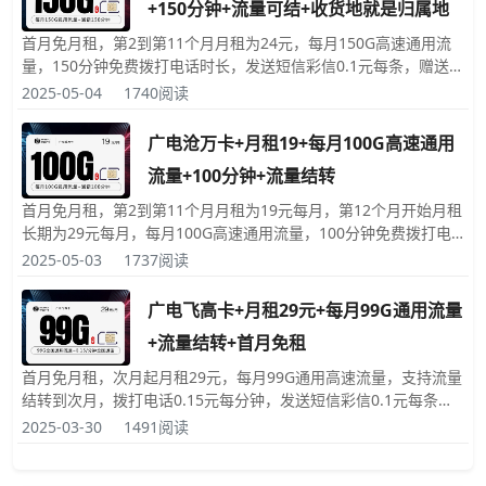
+150分钟+流量可结+收货地就是归属地
首月免月租，第2到第11个月月租为24元，每月150G高速通用流
量，150分钟免费拨打电话时长，发送短信彩信0.1元每条，赠送来
电显示，领卡前可自己选择靓号，收货地就是号码的归属地，激活
2025-05-04
1740阅读
时必须要充值300元话费
广电沧万卡+月租19+每月100G高速通用
流量+100分钟+流量结转
首月免月租，第2到第11个月月租为19元每月，第12个月开始月租
长期为29元每月，每月100G高速通用流量，100分钟免费拨打电
话时长，发送短信彩信0.1元每条，赠送来电显示，可自选靓号，
2025-05-03
1737阅读
归属地就是收货地，激活时必须要充值200元话费。
广电飞高卡+月租29元+每月99G通用流量
+流量结转+首月免租
首月免月租，次月起月租29元，每月99G通用高速流量，支持流量
结转到次月，拨打电话0.15元每分钟，发送短信彩信0.1元每条，
赠送来电显示，可在线自选靓号，归属地就是收货地，套餐的有效
2025-03-30
1491阅读
期长达10年，可以办理副卡，副卡共享流量。