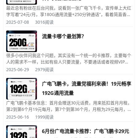
最近总有粉丝在后台问我，说看到一张广电飞千卡，宣传单上大红
字写着“24元/月，享180G通用流量+250分钟通话”，看着简直香得
不行，但又怕里面有什么“坑”。 一、先看结果：优惠拉满后，我们
2025-07-08
3016阅读
能得到什么？咱们不绕弯子，直接看这张卡在理想状态下能给我们
带来什么： ● 月租费
流量卡哪个最划算？
很多小伙伴问我这个问题，其实没有一个统一的卡推荐，主要每个
人的需求不一样，比如有些人只要流量，不要通话或者视频VIP，
有些人需要流量少一些通话可以少一些，有些人需要通话和流量都
2025-06-29
2979阅读
很多而且月租还不能很高；所以说没有一个统一的卡推荐，只能根
据各位的需求来推荐对您来说
广电飞鹏卡，流量党福利来袭！19元畅享
192G通用流量
广电飞鹏卡基本信息：首月会赠送30元话费，用来抵扣首月月租，
第2到第6个月19元每月，第7个到第36个月，月租为29元每月，第
36个月后广电会根据政策调整，不过到时不用可以更换其他的卡。
2025-06-16
1999阅读
每月192G高速通用流量，用不完的流量可以结转到次月继续用，
并且次月会优先消耗上月未用完
6月份广电流量卡推荐：广电飞鹏卡29元