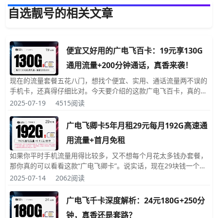
自选靓号的相关文章
便宜又好用的广电飞百卡：19元享130G
通用流量+200分钟通话，真香来袭！
现在的流量套餐五花八门，想找个便宜、实用、通话流量两不误的
手机卡，还真得仔细比对。今天要介绍的这款广电飞百卡，真的是
性价比爆棚：每月仅19元，就能拿下130G全国通用流量和200分
2025-07-19
4515阅读
钟通话时间，而且活动规则清晰、优惠稳定，非常适合流量和通话
需求都有的朋友。不管是大学生
广电飞卿卡5年月租29元每月192G高速通
用流量+首月免租
如果你平时手机流量用得比较多，又不想每个月花太多钱办套餐，
那你真的可以看看这款“广电飞卿卡”。说实话，现在29块钱一个月
的套餐里能给到192G通用高速流量，真的挺少见的，特别适合喜
2025-07-14
2062阅读
欢刷短视频、看剧、玩手游的人，还是套餐长期有效的。套餐内容
简单说一下：● 月租：29元
广电飞千卡深度解析：24元180G+250分
钟，真香还是套路？