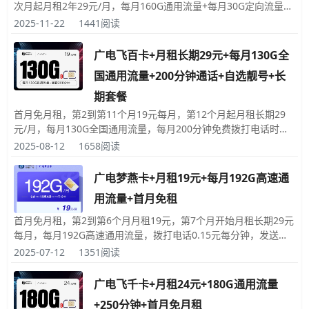
次月起月租2年29元/月，每月160G通用流量+每月30G定向流量，
拨打电话0.19元/分钟，发送短信彩信0.1元/条，赠送来电显示；申
2025-11-22
1441阅读
请时可以选择自己喜欢的靓号，收货地为归属地；收到卡后，快递
小哥当面为您激活(可与快递预约激活时间)；激活后必须一次性充
广电飞百卡+月租长期29元+每月130G全
值100元。
国通用流量+200分钟通话+自选靓号+长
期套餐
首月免月租，第2到第11个月19元每月，第12个月起月租长期29
元/月，每月130G全国通用流量，每月200分钟免费拨打电话时
长，发送短信彩信0.1元每条，赠送来电显示，领卡前可以自选靓
2025-08-12
1658阅读
号，收货地就是归属地。
广电梦燕卡+月租19元+每月192G高速通
用流量+首月免租
首月免月租，第2到第6个月月租19元，第7个月开始月租长期29元
每月，每月192G高速通用流量，拨打电话0.15元每分钟，发送短
信彩信0.15元每条，赠送来电显示，领卡前可以自选靓号，收货地
2025-07-12
1351阅读
就是归属地。
广电飞千卡+月租24元+180G通用流量
+250分钟+首月免月租