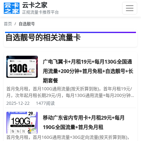
云卡之家
正规流量卡推荐平台
首页
自选靓号
自选靓号的相关流量卡
广电飞翼卡+月租19元+每月130G全国通
用流量+200分钟+首月免租+自选靓号+长
期套餐
首月免月租，首月100G通用流量(按天折算到账)，首年月租19元/
月，次年起月租长期29元/月，每月130G通用流量+每月200分钟
免费拨打电话时长，发送短信彩信0.1元/条，赠送来电显示；申请
2025-12-22
1477阅读
时可以自己选择喜欢的靓号，收货地就是归属地；收到卡后，快递
小哥当面为您激活(可与快递预约激活时间)；激活后必须在快递那
移动广东省内专用卡+月租29元+每月
里或前往专属渠道一次性充值200元话费，否则无法参与优惠活
190G全国流量+首月免月租
动。
首月免月租，首月160G通用流量+30G定向流量(按天折算到账)，