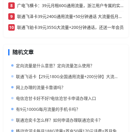
8
广电飞横卡：39元月租60G通用流量，浙江用户专属的实用型套餐
9
联通飞泽卡39元240G通用流量+50分钟通话 大流量低月租办理指南
10
联通飞铂卡39元355G大流量+200分钟通话，还送一年会员
随机文章
定向流量是什么意思？定向流量怎么使用？
联通飞话卡【29元180G全国通用流量+200分钟】大流量低月租神卡推荐
网上办理的流量卡靠谱吗？
电信沧甘卡好不好?电信沧甘卡申请办理入口
有9元1000G每月流量的手机卡吗？
联通沧奕卡怎么样？如何申请办理联通沧奕卡？
移动沧河卡每月188G流量+首充50得170元话费+首月免月租+月租19元