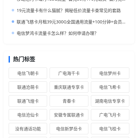
19元流量卡有什么猫腻？揭秘低价流量卡查常见的套路
联通飞慈卡月租39元300G全国通用流量+100分钟+会员，低月租大流量卡推荐
电信梦鸿卡流量卡怎么样？如何申请办理？
热门标签
电信飞朝卡
广电海千卡
电信梦州卡
联通沧萌卡
重庆联通专享卡
电信飞希卡
联通飞煌卡
青春卡
湖南电信专享卡
电信沧仙卡
安徽专属联通卡
广电飞月卡
没有通话功能
电信新梦岳卡
电信飞桂卡