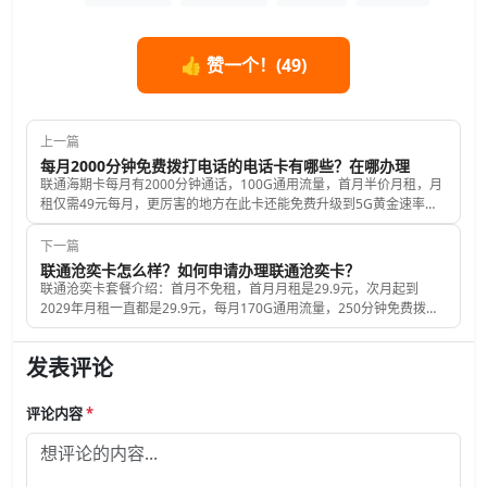
👍 赞一个！(
49
)
上一篇
每月2000分钟免费拨打电话的电话卡有哪些？在哪办理
联通海期卡每月有2000分钟通话，100G通用流量，首月半价月租，月
租仅需49元每月，更厉害的地方在此卡还能免费升级到5G黄金速率，
非常适合经常出差的白领人士。
下一篇
联通沧奕卡怎么样？如何申请办理联通沧奕卡？
联通沧奕卡套餐介绍：首月不免租，首月月租是29.9元，次月起到
2029年月租一直都是29.9元，每月170G通用流量，250分钟免费拨打
电话时长，每月可领取视频网站会员1月，可连续领取4年，发送短信
0.1元每条，赠送来电显示，激活时必须要充值100元话费，归属地和号
发表评论
码都是随机的。
评论内容
*