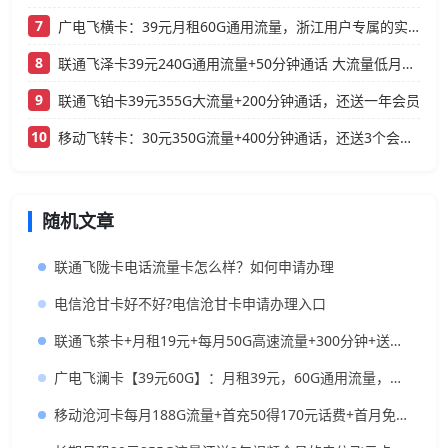
7
广电飞横卡：39元月租60G通用流量，浙江用户专属的实用型套餐
8
联通飞泽卡39元240G通用流量+50分钟通话 大流量低月租办理指南
9
联通飞铂卡39元355G大流量+200分钟通话，还送一年会员
10
移动飞转卡：30元350G流量+400分钟通话，还送3个会员的低月租神卡
随机文章
联通飞陇卡电话流量卡怎么样？如何申请办理
电信沧甘卡好不好?电信沧甘卡申请办理入口
联通飞茶卡+月租19元+每月50G高速流量+300分钟+送视频VIP+长期套餐
广电飞澜卡【39元60G】：月租39元，60G通用流量，首月免费真香！
移动沧河卡每月188G流量+首充50得170元话费+首月免月租+月租19元