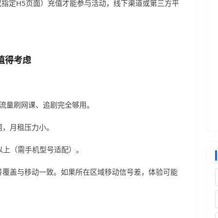
或指定H5页面）充值才能参与活动，线下渠道或第三方平
值得考虑
用流量刷网课、追剧完全够用。
网，月租压力小。
s以上（需手机型号适配）。
号覆盖与移动一致。如果所在区域移动信号差，体验可能