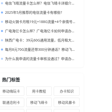
电信飞晴流量卡怎么样？电信飞晴卡详细介绍以及办理流程
2025年5月推荐的电信流量卡有哪些?
移动火锅卡月租19元+188G流量+4个亲情号免费通话+首月免租
广电海亿卡怎么样？广电海亿卡如何申请办理？
陕西广电卡：39元60G通用流量，低月租大流量卡还支持结转
每月8元70G流量还带300分钟通话？移动飞晴卡到底香不香？
为什么我申请的流量卡审核没通过？申请办理流量卡有哪些限制？
热门标签
移动嗨玩卡
用卡教程
办卡知识
联通沧利卡
移动飞绵卡
移动风暴卡