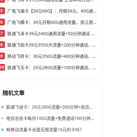
5
广电飞澜卡【39元60G】：月租39元，60G通用流量，首月免费真香！
6
广电飞横卡：39元月租60G通用流量，浙江用户专属的实用型套餐
7
联通飞泽卡39元240G通用流量+50分钟通话 大流量低月租办理指南
8
联通飞铂卡39元355G大流量+200分钟通话，还送一年会员
9
移动飞转卡：30元350G流量+400分钟通话，还送3个会员的低月租神卡
10
联通飞玉卡：29元280G流量+100分钟通话，首月0元用
随机文章
联通飞迪卡：29元280G流量+200分钟+会员，性价比超高的流量卡！
电信沧岳卡每月135G流量+免费通话100分钟+月租29元套餐长期有效
有移动流量卡全国无限流量19元的卡吗？