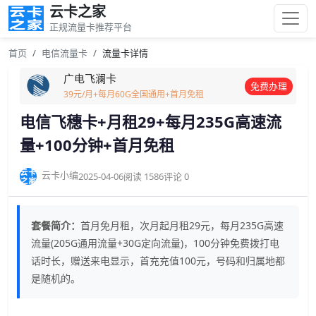
云卡之家
正规流量卡推荐平台
首页
电信流量卡
流量卡详情
广电飞澜卡
免费办理
39元/月+每月60G全国通用+首月免租
电信飞穗卡+月租29+每月235G高速流
量+100分钟+首月免租
云卡小编
2025-04-06
阅读 1586
评论 0
套餐简介：
首月免月租，次月起月租29元，每月235G高速
流量(205G通用流量+30G定向流量)，100分钟免费拨打电
话时长，赠送来电显示，首充充值100元，号码和归属地都
是随机的。