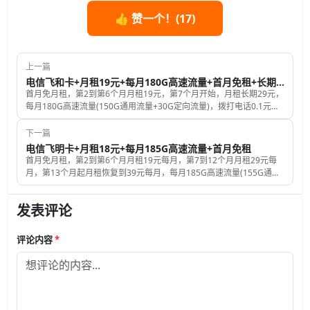
👍 赞一个！(
17
)
上一篇
电信飞和卡+月租19元+每月180G高速流量+首月免租+长期套餐
首月免月租，第2到第6个月月租19元，第7个月开始，月租长期29元，
每月180G高速流量(150G通用流量+30G定向流量)，拨打电话0.1元每
分钟，发送短信0.1元每条，赠送来电显示，号码和归属地都是随机
的。
下一篇
电信飞明卡+月租18元+每月185G高速流量+首月免租
首月免月租，第2到第6个月月租19元每月，第7到12个月月租29元每
月，第13个月起月租恢复到39元每月，每月185G高速流量(155G通用
流量+30G定向流量)，拨打电话0.1元每分钟，发送短信彩信0.1元每
条，赠送来电显示，号码和归属地都是随机的。
发表评论
评论内容
*