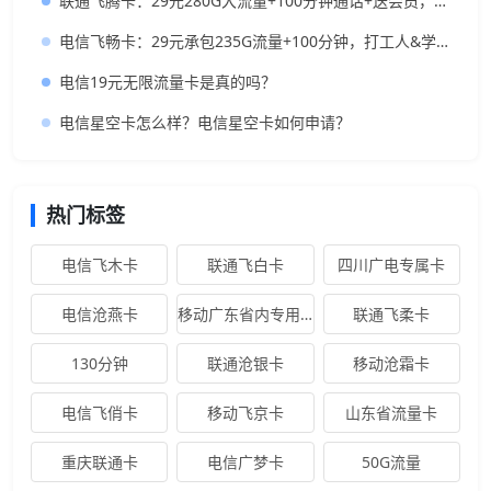
联通飞腾卡：29元280G大流量+100分钟通话+送会员，首月0元体验，长期套餐
电信飞畅卡：29元承包235G流量+100分钟，打工人&学生党闭眼入攻略
电信19元无限流量卡是真的吗？
电信星空卡怎么样？电信星空卡如何申请？
热门标签
电信飞木卡
联通飞白卡
四川广电专属卡
电信沧燕卡
移动广东省内专用卡
联通飞柔卡
130分钟
联通沧银卡
移动沧霜卡
电信飞俏卡
移动飞京卡
山东省流量卡
重庆联通卡
电信广梦卡
50G流量