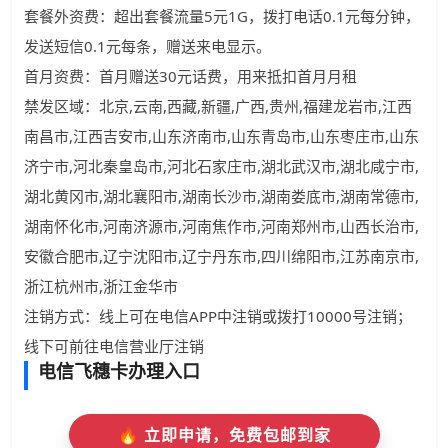
套餐外资费：超出套餐流量5元1G，拨打电话0.1元每分钟，
发送短信0.1元每条，赠送来电显示。
首月资费：首月赠送30元话费，用来抵扣首月月租
禁发区域：北京,云南,西藏,新疆,广西,贵州,福建龙岩市,江西
南昌市,江西吉安市,山东济南市,山东青岛市,山东枣庄市,山东
济宁市,河北秦皇岛市,河北石家庄市,湖北武汉市,湖北咸宁市,
湖北黄冈市,湖北襄阳市,湖南长沙市,湖南娄底市,湖南常德市,
湖南怀化市,河南济源市,河南焦作市,河南郑州市,山西长治市,
安徽合肥市,辽宁沈阳市,辽宁丹东市,四川绵阳市,江苏南京市,
浙江杭州市,浙江金华市
注销方式：线上可在电信APP中注销或拨打10000号注销；
线下可前往电信营业厅注销
电信飞穗卡办理入口
🔥 立即申请，免费包邮到家