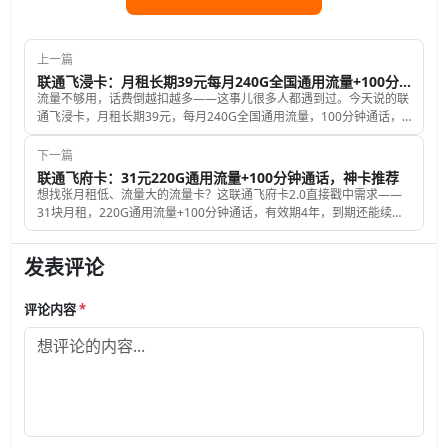
上一篇
联通飞浸卡：月租长期39元每月240G全国通用流量+100分钟，强烈推荐！
流量不够用，话费倒越扣越多——这事儿很多人都遇到过。今天说的联
通飞浸卡，月租长期39元，每月240G全国通用流量，100分钟通话，
次月起每月可以领取会员1个(多选1)。刷视频、追剧用流量多的，可以
看看，但办之前几个规则得先弄明白。套餐详情拆解：39元到底能换多
下一篇
少东西官方原
联通飞府卡：31元220G通用流量+100分钟通话，神卡推荐
想找张月租低、流量大的流量卡？这联通飞府卡2.0直接戳中需求——
31块月租，220G通用流量+100分钟通话，有效期4年，到期还能续，
对学生党、流量党来说，简直是“刚需神卡”。套餐详情拆解：到底能用
到多少流量？先说原套餐：本来是29元80G全国通用+100分钟通话，
发表评论
但激活后有个“
评论内容
*