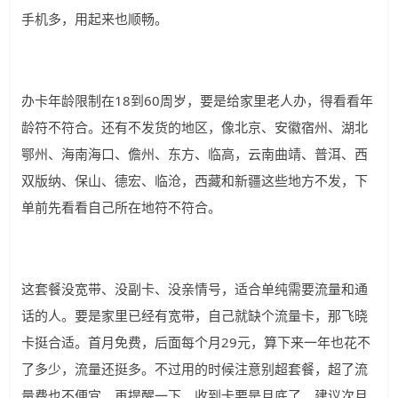
手机多，用起来也顺畅。
办卡年龄限制在18到60周岁，要是给家里老人办，得看看年
龄符不符合。还有不发货的地区，像北京、安徽宿州、湖北
鄂州、海南海口、儋州、东方、临高，云南曲靖、普洱、西
双版纳、保山、德宏、临沧，西藏和新疆这些地方不发，下
单前先看看自己所在地符不符合。
这套餐没宽带、没副卡、没亲情号，适合单纯需要流量和通
话的人。要是家里已经有宽带，自己就缺个流量卡，那飞晓
卡挺合适。首月免费，后面每个月29元，算下来一年也花不
了多少，流量还挺多。不过用的时候注意别超套餐，超了流
量费也不便宜。再提醒一下，收到卡要是月底了，建议次月