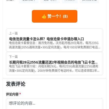
👍 赞一个！(
8
)
上一篇
电信沧泉流量卡怎么样？电信沧泉卡申请办理入口
电信沧泉卡套餐信息：首月免月租，次月起月租29元每月，每月235G
高速流量(205G通用流量+30G定向流量)，每月100分钟免费拨打电话
时长，发送短信0.1元每条，赠送来电显示，激活时必须要充值100元话
费，套餐为长期套餐。
下一篇
长期月租29元255G流量还送2年视频会员的电信飞云卡怎么样?
电信飞云卡套餐介绍：月租长期29元，每月255G高速流量(225G通用
流量+30G定向流量)，200分钟免费拨打电话时长，可以连续领取2年视
频VIP，发送短信0.1元每条，赠送来电显示，激活时需要充值100元话
费，号码和归属地都是随机的。
发表评论
评论内容
*