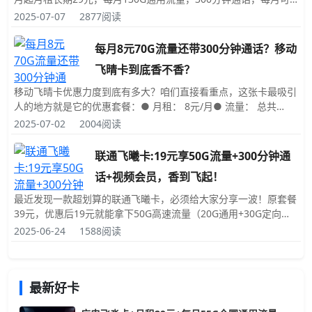
以领取2个视频会员，激活时必须要充值100元话费。这29元的超
2025-07-07
2877阅读
值套餐是怎么来的？首先，天下没有免费的午餐，这么优惠的价格
肯定不是直接标出来的。咱们得搞
每月8元70G流量还带300分钟通话？移动
飞晴卡到底香不香？
移动飞晴卡优惠力度到底有多大？咱们直接看重点，这张卡最吸引
人的地方就是它的优惠套餐：● 月租： 8元/月● 流量： 总共
70GB● 30GB 全国通用流量（这个最实在，干啥都能用，而且用
2025-07-02
2004阅读
不完还能结转到下个月）● 40GB 定向流量（专门用于特定APP，
后面会详细说）● 通话：
联通飞曦卡:19元享50G流量+300分钟通
话+视频会员，香到飞起！
最近发现一款超划算的联通飞曦卡，必须给大家分享一波！原套餐
39元，优惠后19元就能拿下50G高速流量（20G通用+30G定向
）、300分钟国内语音，还送视频VIP会员，而且4年优惠期，到期
2025-06-24
1588阅读
还能续，简直香爆了！联通飞曦卡套餐基本信息：首月不免租，首
月20号前激活的月租是20元，20日
最新好卡