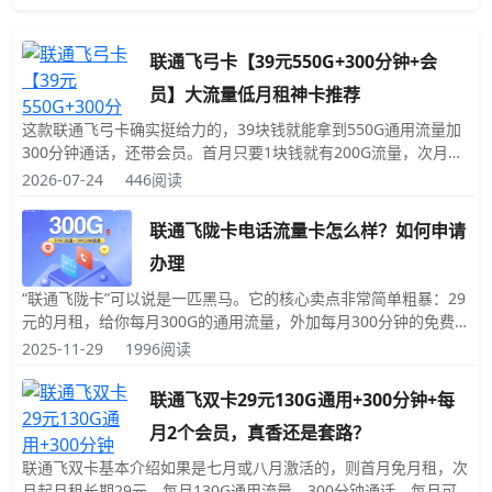
联通飞弓卡【39元550G+300分钟+会
员】大流量低月租神卡推荐
这款联通飞弓卡确实挺给力的，39块钱就能拿到550G通用流量加
300分钟通话，还带会员。首月只要1块钱就有200G流量，次月起
每月39元稳定550G全国通用流量流量+300分钟免费拨打电话时长
2026-07-24
446阅读
+会员(多选1)，优惠期长达4年，到期后恢复原套餐。套餐详情拆
解原套餐是59元每月250G全国通用流
联通飞陇卡电话流量卡怎么样？如何申请
办理
“联通飞陇卡”可以说是一匹黑马。它的核心卖点非常简单粗暴：29
元的月租，给你每月300G的通用流量，外加每月300分钟的免费拨
打电话时长。 注意，是全通用流量，不分APP，不限速。这就意味
2025-11-29
1996阅读
着你不管是刷视频、下载游戏、还是开热点，这300G都能实打实
地用到。而且它还自带了300
联通飞双卡29元130G通用+300分钟+每
月2个会员，真香还是套路？
联通飞双卡基本介绍如果是七月或八月激活的，则首月免月租，次
月起月租长期29元，每月130G通用流量，300分钟通话，每月可