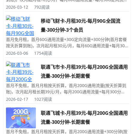
+每月300分钟免费拨打电话时长+100条短信，发送短信彩信0.1
2026-03-12
792阅读
元/条，赠送来电显示；号码是随机的，归属地为随机归属地(随机
的归属地对用卡没有任何影响)；收到卡后，自主激活；激活后必
移动飞财卡-月租30元-每月90G全国流
须一次性充值50元。
量-300分钟-3个会员
首月免月租，首月60G通用流量+30G定向流量+300分钟(首月套餐
按天折算到账)，次月起月租30元/月，每月60G通用流量+每月30G
定向流量+每月300分钟免费拨打电话时长+3个视频VIP，发送短信
2026-03-06
1754阅读
彩信0.1元/条，赠送来电显示；号码是随机的，归属地为随机归属
地(随机的归属地对用卡没有任何影响)；收到卡后，自主激活；申
联通飞市卡-月租39元-每月200G全国通用
请时需要先预存50元话费。
流量-300分钟-长期套餐
首月不免租，首月月租按天折算，首月200G通用流量(按天折算到
账)，次月起月租长期39元/月，每月200G通用流量+每月300分钟
免费拨打电话时长，发送短信彩信0.1元/条，赠送来电显示；号码
2026-02-17
1027阅读
是随机的，归属地为随机归属地(随机的归属地对用卡没有任何影
响)；此卡需要先激活，激活后运营商才会发卡；激活后必须一次
联通飞城卡-月租39元-每月200G全国通用
性充值100元。
流量-300分钟-长期套餐
首月不免租，首月月租按天折算，首月200G通用流量+300分钟(按