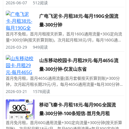
月300分钟免费拨打电话时长，发送短信彩信0.1元/条，赠送来电
2026-06-07
512阅读
显示；号码是随机的，归属地为随机归属地(随机的归属地对用卡
没有任何影响)；此卡需要先激活，激活后运营商才会发卡哦。
广电飞泥卡-月租38元-每月190G全国流
量-300分钟
首月不免租，首月月租按天折算，首月160G通用流量+30G定向流
量+300分钟(按天折算到账)，次月起月租38元/月，每月160G通用
流量+每月30G定向流量+每月300分钟免费拨打电话时长，发送短
2026-03-29
949阅读
信彩信0.1元/条，赠送来电显示；号码是随机的，归属地为随机归
属地(随机的归属地对用卡没有任何影响)；收到卡后，此卡是自己
山东移动校园卡-月租29元-每月465G流
激活，激活时必须要用安卓带NFC功能的手机激活，激活后必须一
量-300分钟-仅发山东省
次性充值100元。
首月免月租，首月465G通用流量(首月套餐按天折算到账)+300分
钟，次月起月租长期29元/月，每月465G通用流量+每月300分钟
免费拨打电话时长，发送短信彩信0.1元/条，赠送来电显示；号码
2026-03-21
1578阅读
是随机的，归属地为随机归属地；收到卡后，快递小哥当面为您激
活(可与快递预约激活时间)；激活后必须一次性充值100元，此卡
移动飞秦卡-月租18元-每月90G全国流
申请时必须支付10元快递费，如果没通过审核会原路退回。
量-300分钟-100条短信-首月免月租
首月免月租，首月60G通用流量+30G定向流量+300分钟(按天折算
到账)，次月起月租18元/月，每月60G通用流量+每月30G定向流量