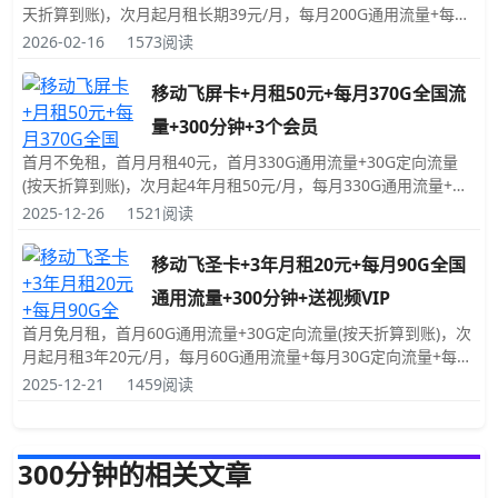
天折算到账)，次月起月租长期39元/月，每月200G通用流量+每月
300分钟免费拨打电话时长，发送短信彩信0.1元/条，赠送来电显
2026-02-16
1573阅读
示；号码是随机的，归属地为随机归属地(随机的归属地对用卡没
有任何影响)；提交申请后，需要先激活，激活后运营商才会发
移动飞屏卡+月租50元+每月370G全国流
卡；激活后必须一次性充值100元。
量+300分钟+3个会员
首月不免租，首月月租40元，首月330G通用流量+30G定向流量
(按天折算到账)，次月起4年月租50元/月，每月330G通用流量+每
月40G定向流量+每月300分钟免费拨打电话时长，每月可领取3个
2025-12-26
1521阅读
会员，发送短信彩信0.1元/条，赠送来电显示；号码是随机的，归
属地为随机归属地(随机的归属地对用卡没有任何影响)；申请卡时
移动飞圣卡+3年月租20元+每月90G全国
需要预存150元话费，收到卡后，自主激活。
通用流量+300分钟+送视频VIP
首月免月租，首月60G通用流量+30G定向流量(按天折算到账)，次
月起月租3年20元/月，每月60G通用流量+每月30G定向流量+每月
300分钟免费拨打电话时长，发送短信彩信0.1元/条，赠送来电显
2025-12-21
1459阅读
示；号码是随机的，归属地为随机归属地(随机的归属地对用卡没
有任何影响)；收到卡后，自主激活；申请时需要先预存50元话
费，不预存无法申请，如果未通过运营商审核50元会原路退回。
300分钟的相关文章