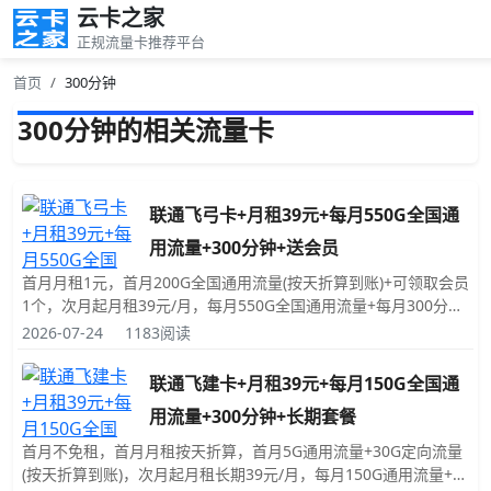
云卡之家
正规流量卡推荐平台
首页
300分钟
300分钟的相关流量卡
联通飞弓卡+月租39元+每月550G全国通
用流量+300分钟+送会员
首月月租1元，首月200G全国通用流量(按天折算到账)+可领取会员
1个，次月起月租39元/月，每月550G全国通用流量+每月300分钟
免费拨打电话时长+每月可领取会员1个(多选1)，发送短信彩信0.1
2026-07-24
1183阅读
元/条，赠送来电显示；号码是随机的，归属地为随机归属地(随机
的归属地对用卡没有任何影响)；收到卡后，自主激活；激活后必
联通飞建卡+月租39元+每月150G全国通
须一次性充值100元。
用流量+300分钟+长期套餐
首月不免租，首月月租按天折算，首月5G通用流量+30G定向流量
(按天折算到账)，次月起月租长期39元/月，每月150G通用流量+每