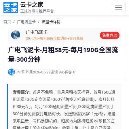
云卡之家
正规流量卡推荐平台
首页
广电流量卡
流量卡详情
广电飞澜卡
免费办理
39元/月+每月60G全国通用+首月免租
广电飞泥卡-月租38元-每月190G全国流
量-300分钟
云卡小编
2026-03-29
阅读 945
评论 0
套餐简介：
首月不免租，首月月租按天折算，首月160G通
用流量+30G定向流量+300分钟(按天折算到账)，次月起月
租38元/月，每月160G通用流量+每月30G定向流量+每月
300分钟免费拨打电话时长，发送短信彩信0.1元/条，赠送
来电显示；号码是随机的，归属地为随机归属地(随机的归
属地对用卡没有任何影响)；收到卡后，此卡是自己激活，