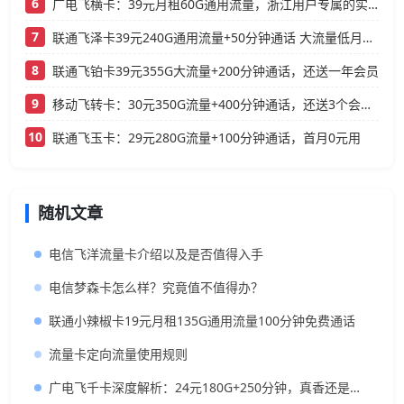
6
广电飞横卡：39元月租60G通用流量，浙江用户专属的实用型套餐
7
联通飞泽卡39元240G通用流量+50分钟通话 大流量低月租办理指南
8
联通飞铂卡39元355G大流量+200分钟通话，还送一年会员
9
移动飞转卡：30元350G流量+400分钟通话，还送3个会员的低月租神卡
10
联通飞玉卡：29元280G流量+100分钟通话，首月0元用
随机文章
电信飞洋流量卡介绍以及是否值得入手
电信梦森卡怎么样？究竟值不值得办？
联通小辣椒卡19元月租135G通用流量100分钟免费通话
流量卡定向流量使用规则
广电飞千卡深度解析：24元180G+250分钟，真香还是套路？