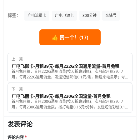
标签：
广电流量卡
广电飞泥卡
300分钟
亲情号
👍 赞一个！(
17
)
上一篇
广电飞御卡-月租39元-每月222G全国通用流量-首月免租
首月免月租，首月222G通用流量(按天折算到账)，次月起月租39元/
月，每月222G通用流量，发送短信彩信0.1元/条，赠送来电显示；号
码是随机的，收货地就是归属地，最多可以办理2张副卡共享流量；收
到卡后，快递小哥当面为您激活(可与快递预约激活时间)；激活后必须
下一篇
一次性充值100元。
广电飞丽卡-月租39元-每月230G全国流量-首月免租
首月免月租，首月200G通用流量(按天折算到账)，次月起月租39元/
月，每月230G通用流量拨，拨打电话0.15元/分钟，发送短信彩信0.1
元/条，赠送来电显示；号码是随机的，归属地为随机归属地(随机的归
属地对用卡没有任何影响)；收到卡后，快递小哥当面为您激活(可与快
发表评论
递预约激活时间)；激活后必须一次性充值200元。此卡可以开副卡。
评论内容
*