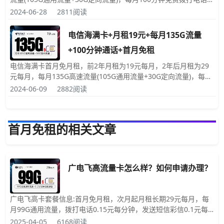
长，发送短信0.1元每条，赠送来电显示，激活时必须充值50元话
2024-06-28
2811阅读
费，号码和归属地都是随机的
电信海满卡+月租19元+每月135G流量
+100分钟通话+首月免租
电信海满卡首月免月租，前2年月租为19元每月，2年后月租为29
元每月，每月135G高速流量(105G通用流量+30G定向流量)，每月
100分钟免费拨打电话时长，发送短信0.1元每分钟，首充50元话
2024-06-09
2882阅读
费送120元话费，电信海满卡归属地和号码都是随机，赠送来电显
示
首月免租的相关文章
广电飞高流量卡怎么样？如何申请办理？
广电飞高卡套餐信息:首月免月租，次月起月租长期29元每月，每
月99G通用流量，拨打电话0.15元每分钟，发送短信彩信0.1元每
条，赠送来电显示，可办理2张副卡共享流量，激活时必须要充值
2025-04-05
6168阅读