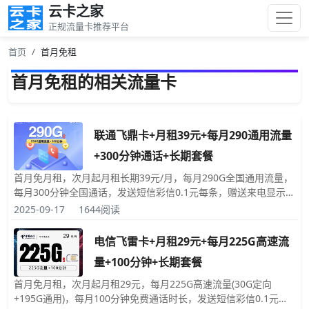
云卡之家
正规流量卡推荐平台
首页
首月免租
首月免租的相关流量卡
联通飞鼎卡+月租39元+每月290通用流量
+300分钟通话+长期套餐
首月免月租，次月起月租长期39元/月，每月290G全国通用流量，
每月300分钟全国通话，发送短信彩信0.1元每条，赠送来电显示，
号码和归属地都是随机的，此卡需要先激活后运营商才会发卡，激
2025-09-17
1644阅读
活后需要预存100元话费，限18-60周岁申请。
电信飞雷卡+月租29元+每月225G高速流
量+100分钟+长期套餐
首月免月租，次月起月租29元，每月225G高速流量(30G定向
+195G通用)，每月100分钟免费通话时长，发送短信彩信0.1元每