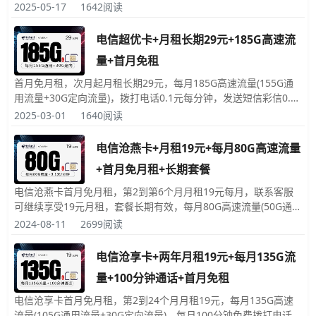
条，赠送来电显示，号码和归属地都是随机的，电信飞雷卡套餐长
2025-05-17
1642阅读
期有效。
电信超优卡+月租长期29元+185G高速流
量+首月免租
首月免月租，次月起月租长期29元，每月185G高速流量(155G通
用流量+30G定向流量)，拨打电话0.1元每分钟，发送短信彩信0.1
元每条，赠送来电显示，激活时必须要充值50元话费，号码和归属
2025-03-01
1640阅读
地都是随机的。
电信沧燕卡+月租19元+每月80G高速流量
+首月免月租+长期套餐
电信沧燕卡首月免月租，第2到第6个月月租19元每月，联系客服
可继续享受19元月租，套餐长期有效，每月80G高速流量(50G通用
流量+30G定向流量)，拨打电话0.1元每分钟，发送短信彩信0.1元
2024-08-11
2699阅读
每条，号码和归属地都是随机的，赠送来电显示
电信沧享卡+两年月租19元+每月135G流
量+100分钟通话+首月免租
电信沧享卡首月免月租，第2到24个月月租19元，每月135G高速
流量(105G通用流量+30G定向流量)，每月100分钟免费拨打电话时