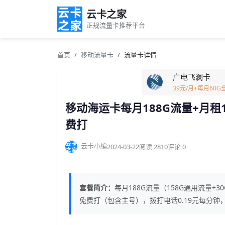
云卡之家
正规流量卡推荐平台
首页
移动流量卡
流量卡详情
广电飞澜卡
39元/月+每月60
移动海运卡每月188G流量+月租
费打
云卡小编
2024-03-22
阅读 2810
评论 0
套餐简介：
每月188G流量（158G通用流量+
免费打（包含主号），拨打电话0.19元每分钟