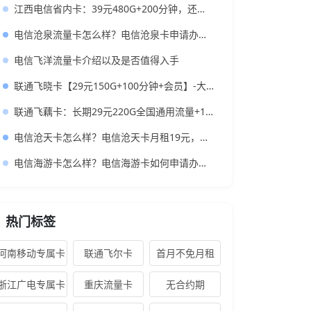
江西电信省内卡：39元480G+200分钟，还带视频会员的大流量卡
电信沧泉流量卡怎么样？电信沧泉卡申请办理入口
电信飞洋流量卡介绍以及是否值得入手
联通飞晓卡【29元150G+100分钟+会员】-大流量低月租的神卡推荐
联通飞藕卡：长期29元220G全国通用流量+100分钟，到底值不值得办？
电信沧天卡怎么样？电信沧天卡月租19元，每月295G流量，首充50元送120元
电信海游卡怎么样？电信海游卡如何申请办理？
热门标签
河南移动专属卡
联通飞尔卡
首月不免月租
浙江广电专属卡
重庆流量卡
无合约期