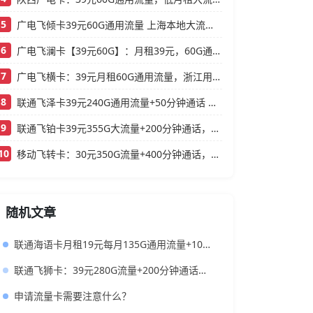
5
广电飞倾卡39元60G通用流量 上海本地大流量卡办理攻略
6
广电飞澜卡【39元60G】：月租39元，60G通用流量，首月免费真香！
7
广电飞横卡：39元月租60G通用流量，浙江用户专属的实用型套餐
8
联通飞泽卡39元240G通用流量+50分钟通话 大流量低月租办理指南
9
联通飞铂卡39元355G大流量+200分钟通话，还送一年会员
10
移动飞转卡：30元350G流量+400分钟通话，还送3个会员的低月租神卡
随机文章
联通海语卡月租19元每月135G通用流量+100分钟通话时长
联通飞狮卡：39元280G流量+200分钟通话，还带一年会员
申请流量卡需要注意什么？