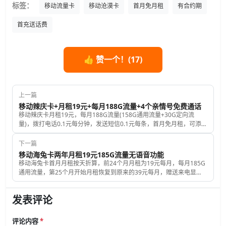
标签：
移动流量卡
移动沧漠卡
首月免月租
有合约期
首充送话费
👍 赞一个！(
17
)
上一篇
移动辣庆卡+月租19元+每月188G流量+4个亲情号免费通话
移动辣庆卡月租19元，每月188G流量(158G通用流量+30G定向流
量)，拨打电话0.1元每分钟，发送短信0.1元每条，首月免月租，可添加
3个亲情号免费通话，首次充值50元再送120元话费
下一篇
移动海兔卡两年月租19元185G流量无语音功能
移动海兔卡首月月租按天折算，前24个月月租为19元每月，每月185G
通用流量，第25个月开始月租恢复到原来的39元每月，赠送来电显
示，有2年的合约期，合约期不能注销，此卡没有语音功能，无法拨打
和接听电话，归属地和号码都是随机的
发表评论
评论内容
*