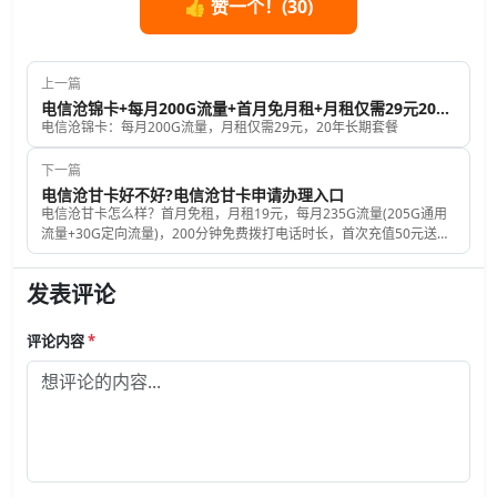
👍 赞一个！(
30
)
上一篇
电信沧锦卡+每月200G流量+首月免月租+月租仅需29元20年长期套餐
电信沧锦卡：每月200G流量，月租仅需29元，20年长期套餐
下一篇
电信沧甘卡好不好?电信沧甘卡申请办理入口
电信沧甘卡怎么样？首月免租，月租19元，每月235G流量(205G通用
流量+30G定向流量)，200分钟免费拨打电话时长，首次充值50元送
100元话费，没有合约期，唯一的缺点就是无法指定归属地，归属地随
机，总体来说还是非常不错的卡。电信沧甘卡套餐资费详细介绍此卡原
发表评论
月租为39元，收到
评论内容
*