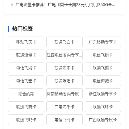
广电流量卡推荐：广电飞梨卡长期28元/月每月350G全国流量+200分钟，附申请办理入口
热门标签
移动飞天卡
联通飞白卡
广东移动专享卡
联通流量卡
江西电信省内专享卡
电信飞树卡
电信飞湘卡
联通海雨卡
联通飞栗卡
电信飞宏卡
联通沧唱卡
电信海薇卡
无合约期
河南移动省内专属卡
浙江联通专享卡
联通飞商卡
广电海千卡
联通飞环卡
联通飞鸣卡
电信飞时卡
广西联通专属卡