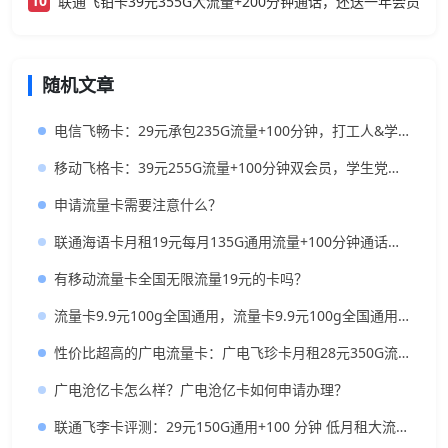
10
联通飞铂卡39元355G大流量+200分钟通话，还送一年会员
随机文章
电信飞畅卡：29元承包235G流量+100分钟，打工人&学生党闭眼入攻略
移动飞格卡：39元255G流量+100分钟双会员，学生党专属大流量卡
申请流量卡需要注意什么？
联通海语卡月租19元每月135G通用流量+100分钟通话时长
有移动流量卡全国无限流量19元的卡吗？
流量卡9.9元100g全国通用，流量卡9.9元100g全国通用是真的吗？
性价比超高的广电流量卡：广电飞珍卡月租28元350G流量+200分钟通话+支持流量结转，年轻人值得一试！
广电沧亿卡怎么样？广电沧亿卡如何申请办理？
联通飞李卡评测：29元150G通用+100 分钟 低月租大流量卡办理指南