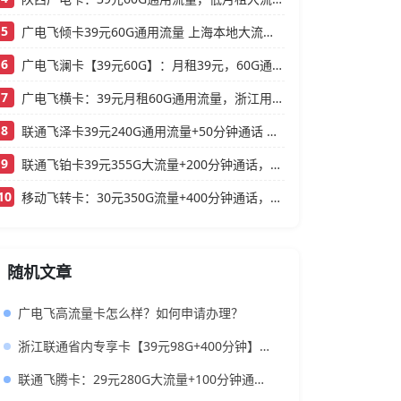
5
广电飞倾卡39元60G通用流量 上海本地大流量卡办理攻略
6
广电飞澜卡【39元60G】：月租39元，60G通用流量，首月免费真香！
7
广电飞横卡：39元月租60G通用流量，浙江用户专属的实用型套餐
8
联通飞泽卡39元240G通用流量+50分钟通话 大流量低月租办理指南
9
联通飞铂卡39元355G大流量+200分钟通话，还送一年会员
10
移动飞转卡：30元350G流量+400分钟通话，还送3个会员的低月租神卡
随机文章
广电飞高流量卡怎么样？如何申请办理？
浙江联通省内专享卡【39元98G+400分钟】大流量低月租，浙江本地人首选
联通飞腾卡：29元280G大流量+100分钟通话+送会员，首月0元体验，长期套餐