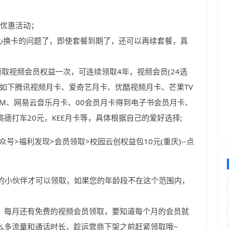
与优惠活动；
担心换卡的问题了，即使套餐到期了，还可以再续套餐，真
取视频会员权益一次，可连续领取4年，视频会员(24选
)如下腾讯视频月卡、爱奇艺月卡、优酷视频月卡、芒果TV
M、网易云音乐月卡、00会员月卡得到电子书会员月卡、
德打车20元，KEE月卡等，具体根据自己的爱好选择;
公众号>福利发现
>
会员领取
>
校园云创权益包10元(重庆)--点
0岁的小伙伴才可以领取，如果您的年龄段不在这个范围内，
，每月还有免费的视频会员领取，要知道每个月的会员就
么多流量和通话时长，趁运营商下架之前赶紧领取哦~