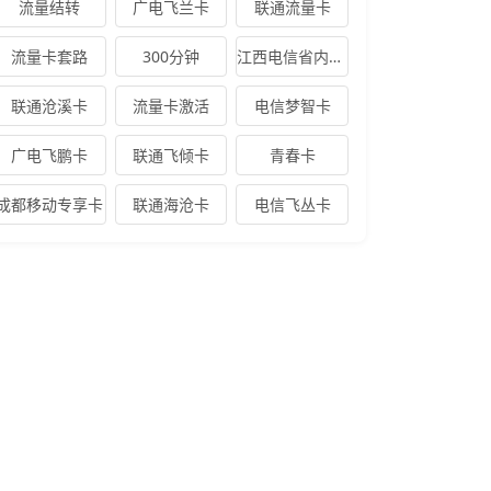
流量结转
广电飞兰卡
联通流量卡
流量卡套路
300分钟
江西电信省内专享卡
联通沧溪卡
流量卡激活
电信梦智卡
广电飞鹏卡
联通飞倾卡
青春卡
成都移动专享卡
联通海沧卡
电信飞丛卡