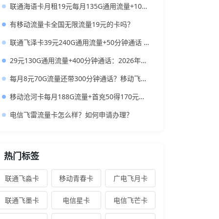
联通海语卡月租19元每月135G通用流量+100分钟通话时长
有移动流量卡全国无限流量19元的卡吗？
联通飞泽卡39元240G通用流量+50分钟通话 大流量低月租办理指南
29元130G通用流量+400分钟通话：2026年学生党高性价比“神卡”实测指南
每月8元70G流量还带300分钟通话？移动飞晴卡到底香不香？
移动沧河卡每月188G流量+首充50得170元话费+首月免月租+月租19元
电信飞雷流量卡怎么样？如何申请办理？
热门标签
联通飞淼卡
移动青春卡
广电飞月卡
联通飞墨卡
电信星卡
电信飞芒卡