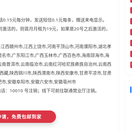
0.15元每分钟，发送短信0.1元每条，赠送来电显示。
前激活的，则首月月租为19元，如果是20号之后激活的，
,江西赣州市,江西上饶市,河南平顶山市,河南濮阳市,湖北孝
茂名市,广东阳江市,广西玉林市,广西百色市,海南琼海市,海
,云南普洱市,云南临沧市,云南红河哈尼族彝族自治州,云南西
西藏,陕西铜川市,陕西渭南市,陕西安康市,甘肃平凉市,甘肃
肥市,安徽阜阳市,安徽六安市,安徽亳州市
话：10010 号注销；线下可前往联通营业厅注销。
即申请，免费包邮到家