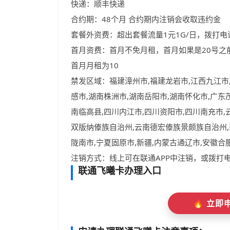
快递：顺丰快递
合约期：48个月 合约期内注销会收取违约金
套餐外资费：超出套餐流量1元1G/日，拨打电话
首月资费：首月不免月租，首月如果是20号之
首月月租为10
禁发区域：福建漳州市,福建龙岩市,江西九江市
感市,湖南株洲市,湖南岳阳市,湖南怀化市,广东
南临高县,四川内江市,四川资阳市,四川南充市
双版纳傣族自治州,云南德宏傣族景颇族自治州,
陇南市,宁夏固原市,新疆,内蒙古通辽市,安徽合
注销方式：线上可在联通APP中注销，或拨打电
联通飞曦卡办理入口
🔥 立