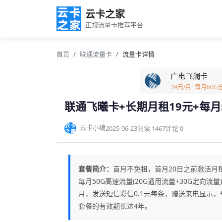
云卡之家
正规流量卡推荐平台
首页
联通流量卡
流量卡详情
广电飞澜卡
39元/月+每月60
联通飞曦卡+长期月租19元+每月
云卡小编
2025-06-23
阅读 1467
评论 0
套餐简介：
首月不免租，首月20日之前激活月租
每月50G高速流量(20G通用流量+30G定向
月，发送短信彩信0.1元每条，赠送来电显示
套餐的有效期长达4年。