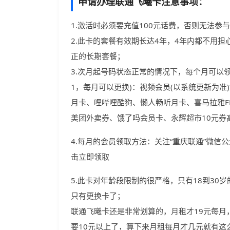
申请办理联通飞曦卡注意事项：
1.激活时必须要充值100元话费，否则无法参
2.此卡的套餐有效期长达4年，4年内都不用
正的长期套餐；
3.次月起号码状态正常的情况下，每个月可以领
1，每月可以更换)：视频会员(以系统更新为准
月卡、哩哔哩酷狗、懒人畅听月卡、喜马拉雅F
美团外卖券、饿了吗会员卡、永辉超市10元券高
4.每月的会员领取方法：关注“重庆联通”微信
击立即领取
5.此卡对年龄段限制的很严格，只有18到3
只有更换卡了；
联通飞曦卡还是非常划算的，月租才19元每月
要10元以上了，算下来月租每月才几元就有这