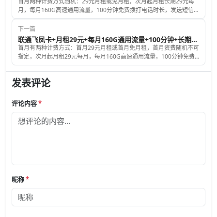
首月两种计费方式随机：29元月租或免月租，次月起月租长期29元每
月，每月160G高速通用流量，100分钟免费拨打电话时长，发送短信
彩信0.1元每条，赠送来电显示，号码和归属地伪随机，联通飞盈卡激
活时必须要充值100元话费，此卡必须要先到联通APP中激活才会发
下一篇
卡。
联通飞凤卡+月租29元+每月160G通用流量+100分钟+长期套餐
首月有两种计费方式：首月29元月租或首月免月租，首月资费随机不可
指定，次月起月租29元每月，每月160G高速通用流量，100分钟免费
拨打电话时长，发送短信彩信0.1元每条，赠送来电显示，号码和归属
地都是随机的，激活时必须要充值100元话费。
发表评论
评论内容
*
昵称
*