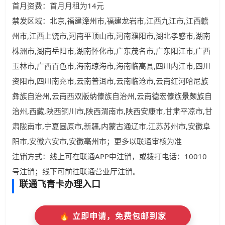
首月资费：首月月租为14元
禁发区域：北京,福建漳州市,福建龙岩市,江西九江市,江西赣
州市,江西上饶市,河南平顶山市,河南濮阳市,湖北孝感市,湖南
株洲市,湖南岳阳市,湖南怀化市,广东茂名市,广东阳江市,广西
玉林市,广西百色市,海南琼海市,海南临高县,四川内江市,四川
资阳市,四川南充市,云南普洱市,云南临沧市,云南红河哈尼族
彝族自治州,云南西双版纳傣族自治州,云南德宏傣族景颇族自
治州,西藏,陕西铜川市,陕西渭南市,陕西安康市,甘肃平凉市,甘
肃陇南市,宁夏固原市,新疆,内蒙古通辽市,江苏苏州市,安徽阜
阳市,安徽六安市,安徽亳州市；更多以联通审核为准
注销方式：线上可在联通APP中注销，或拨打电话：10010
号注销；线下可前往联通营业厅注销。
联通飞青卡办理入口
🔥 立即申请，免费包邮到家