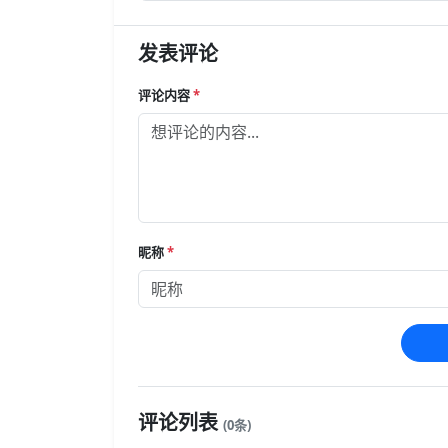
条，赠送来电显示，号码和归属地都是随机的，激活时
一次性预存100元话费，仅限18到28岁办理。
发表评论
评论内容
*
昵称
*
评论列表
(0条)