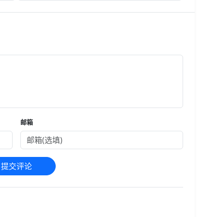
必须
来电显示，号码和归属地都是随机的，激活时必须要一次性
预存100元话费，仅限18-25周岁申请。
邮箱
提交评论