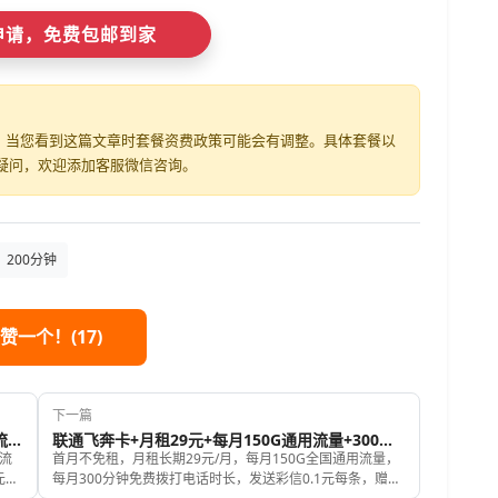
即申请，免费包邮到家
发布，当您看到这篇文章时套餐资费政策可能会有调整。具体套餐以
疑问，欢迎添加客服微信咨询。
200分钟
 赞一个！(
17
)
下一篇
联通飞顺卡+月租长期29元+每月150G全国通用流量+100分钟+首月免租
联通飞奔卡+月租29元+每月150G通用流量+300分钟
流
首月不免租，月租长期29元/月，每月150G全国通用流量，
元每
每月300分钟免费拨打电话时长，发送彩信0.1元每条，赠送