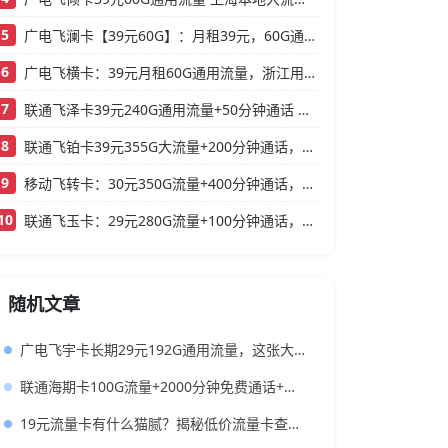
5
广电飞澜卡【39元60G】：月租39元，60G通用流量，首月免费真香！
6
广电飞横卡：39元月租60G通用流量，浙江用户专属的实用型套餐
7
联通飞泽卡39元240G通用流量+50分钟通话 大流量低月租办理指南
8
联通飞铂卡39元355G大流量+200分钟通话，还送一年会员
9
移动飞转卡：30元350G流量+400分钟通话，还送3个会员的低月租神卡
10
联通飞玉卡：29元280G流量+100分钟通话，首月0元用
随机文章
广电飞宇卡长期29元192G通用流量，这张大流量卡能不能冲？
联通海期卡100G流量+2000分钟免费通话+月租49元+5G网络黄金速率
19元流量卡有什么猫腻？揭秘低价流量卡查常见的套路