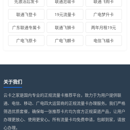
先激活后发卡
联通沧瑜卡
联通飞购卡
联通飞登卡
19元流量卡
广电梦升卡
广东联通专属卡
联通飞狮卡
两年月租19元
广电飞原卡
广电飞麒卡
电信飞福卡
关于我们
云卡之家是国内专业的正规流量卡推荐平台，致力于为用户提供联
通、电信、移动、广电四大运营商的正规流量卡办理服务。我们严格
筛选优质套餐，确保每一张推荐卡片均为官方正规渠道产品，让用户
办理更放心、使用更安心。所有流量卡均免费申请，包邮到家，请放
心办理。