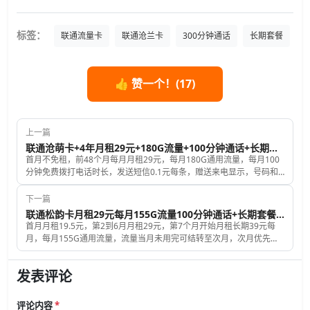
标签：
联通流量卡
联通沧兰卡
300分钟通话
长期套餐
👍 赞一个！(
17
)
上一篇
联通沧萌卡+4年月租29元+180G流量+100分钟通话+长期套餐+5G黄金速率
首月不免租，前48个月每月月租29元，每月180G通用流量，每月100
分钟免费拨打电话时长，发送短信0.1元每条，赠送来电显示，号码和
归属地都是随机的，联通沧萌卡是5G黄金速率，上网速度比一般的5G
卡要快2倍
下一篇
联通松韵卡月租29元每月155G流量100分钟通话+长期套餐+流量可结转
首月月租19.5元，第2到6月月租29元，第7个月开始月租长期39元每
月，每月155G通用流量，流量当月未用完可结转至次月，次月优先用
结转的流量，100分钟免费拨打电话时长，发送短信彩信0.1元每条，赠
送来电显示，号码和归属地都是随机的。
发表评论
评论内容
*