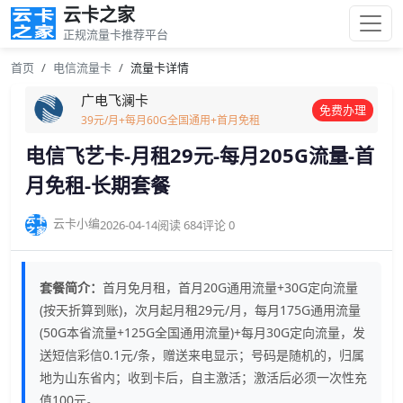
云卡之家
正规流量卡推荐平台
首页
电信流量卡
流量卡详情
广电飞澜卡
免费办理
39元/月+每月60G全国通用+首月免租
电信飞艺卡-月租29元-每月205G流量-首
月免租-长期套餐
云卡小编
2026-04-14
阅读 684
评论 0
套餐简介：
首月免月租，首月20G通用流量+30G定向流量
(按天折算到账)，次月起月租29元/月，每月175G通用流量
(50G本省流量+125G全国通用流量)+每月30G定向流量，发
送短信彩信0.1元/条，赠送来电显示；号码是随机的，归属
地为山东省内；收到卡后，自主激活；激活后必须一次性充
值100元。