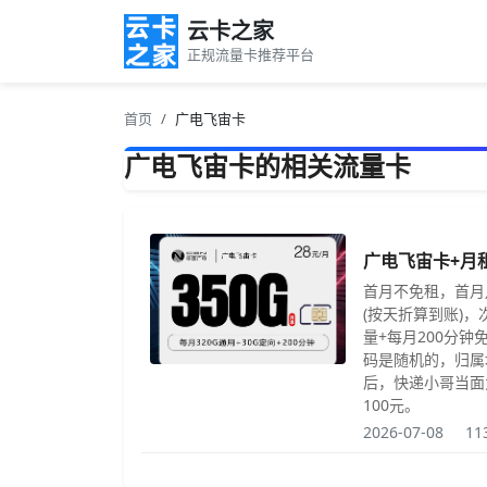
云卡之家
正规流量卡推荐平台
首页
广电飞宙卡
广电飞宙卡的相关流量卡
广电飞宙卡+月租
首月不免租，首月月
(按天折算到账)，
量+每月200分钟
码是随机的，归属
后，快递小哥当面
100元。
2026-07-08
11