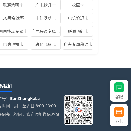
联通沧萌卡
广电梦升卡
校园卡
5G黄金速率
电信湖梦卡
电信沧迟卡
河南移动专属卡
广西联通专属卡
联通飞虹卡
电信飞福卡
联通飞雁卡
广东专属移动卡
系我们
客服
信号：
BanZhangKaLa
时间：周一至周日 8:00-23:00
任何办卡疑问，欢迎添加微信咨询
办卡