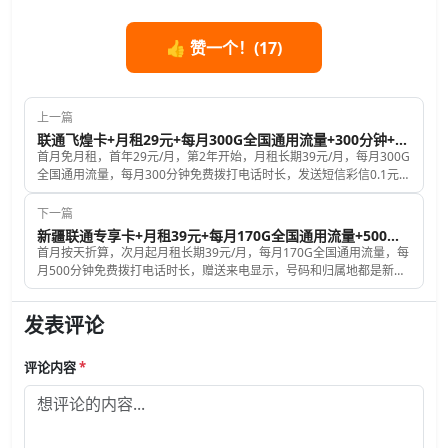
👍 赞一个！(
17
)
上一篇
联通飞煌卡+月租29元+每月300G全国通用流量+300分钟+长期套餐
首月免月租，首年29元/月，第2年开始，月租长期39元/月，每月300G
全国通用流量，每月300分钟免费拨打电话时长，发送短信彩信0.1元每
套，赠送来电显示，号码和归属地都是随机的，激活后要充值100元话
费。
下一篇
新疆联通专享卡+月租39元+每月170G全国通用流量+500分钟+长期有效+新疆专属联通卡
首月按天折算，次月起月租长期39元/月，每月170G全国通用流量，每
月500分钟免费拨打电话时长，赠送来电显示，号码和归属地都是新疆
省内的，激活后要一次性充值100元话费，套餐长期有效，只有收卡地
是新疆的才可以申请哦。
发表评论
评论内容
*