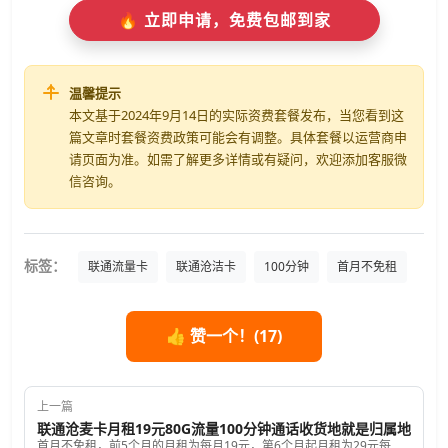
🔥 立即申请，免费包邮到家
温馨提示
本文基于2024年9月14日的实际资费套餐发布，当您看到这
篇文章时套餐资费政策可能会有调整。具体套餐以运营商申
请页面为准。如需了解更多详情或有疑问，欢迎添加客服微
信咨询。
标签：
联通流量卡
联通沧洁卡
100分钟
首月不免租
👍 赞一个！(
17
)
上一篇
联通沧麦卡月租19元80G流量100分钟通话收货地就是归属地
首月不免租，前5个月的月租为每月19元，第6个月起月租为29元每