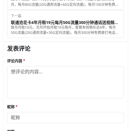
月，每月80G流量(20G通用流量+60G定向流量)，每月100分钟免费拨
打电话时长，发送短信0.1元每条，赠送来电显示，激活时必须充值100
元话费，联通沧麦卡收货地就是归属地，号码为随机号码。
下一篇
联通沧花卡4年月租19元每月50G流量300分钟通话送视频网站会员
首月月租10元，次月开始月租19元每月，套餐有效期长达4年，每月
50G流量(20G通用流量+30G定向流量)，每月300分钟免费拨打电话时
长，每月可领取视频网站会员(24选1)，发送短信0.1元每分钟，归属地
和号码都是随机的，赠送来电显示
发表评论
评论内容
*
昵称
*