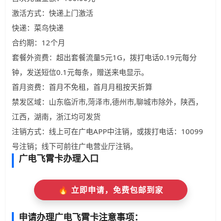
激活方式：快递上门激活
快递：菜鸟快递
合约期：12个月
套餐外资费：超出套餐流量5元1G，拨打电话0.19元每分
钟，发送短信0.1元每条，赠送来电显示。
首月资费：首月不免租，首月月租按天折算
禁发区域：山东临沂市,菏泽市,德州市,聊城市除外，陕西，
江西，湖南，浙江均可发货
注销方式：线上可在广电APP中注销，或拨打电话：10099
号注销；线下可前往广电营业厅注销。
广电飞霄卡办理入口
🔥 立即申请，免费包邮到家
申请办理广电飞霄卡注意事项：