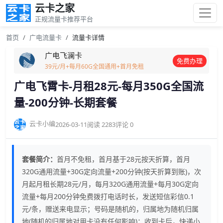
云卡之家
正规流量卡推荐平台
首页
广电流量卡
流量卡详情
广电飞澜卡
免费办理
39元/月+每月60G全国通用+首月免租
广电飞霄卡-月租28元-每月350G全国流
量-200分钟-长期套餐
云卡小编
2026-03-11
阅读 2283
评论 0
套餐简介：
首月不免租，首月基于28元按天折算，首月
320G通用流量+30G定向流量+200分钟(按天折算到账)，次
月起月租长期28元/月，每月320G通用流量+每月30G定向
流量+每月200分钟免费拨打电话时长，发送短信彩信0.1
元/条，赠送来电显示；号码是随机的，归属地为随机归属
地(随机的归属地对用卡没有任何影响)；收到卡后，快递小