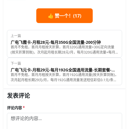
👍 赞一个！(
17
)
上一篇
广电飞霞卡-月租28元-每月350G全国流量-200分钟
首月不免租，首月月租按天折算，首月320G通用流量+30G定向流量
(按天折算到账)，次月起月租长期28元/月，每月320G通用流量+每月
30G定向流量+每月200分钟免费拨打电话时长，发送短信彩信0.1元/
条，赠送来电显示；号码是随机的，归属地为随机归属地(随机的归属
下一篇
地对用卡没有任何影响)；收到卡后，自主激活；激活后必须一次性充
广电飞元卡-月租29元-每月192G全国通用流量-长期套餐-流量共享
值100元。仅限安卓手机且支持NFC功能的用户办理。
首月不免租，首月月租按天折算，首月192G通用流量(按天折算到账)，
次月起月租长期29元/月，每月192G通用流量发送短信彩信0.1元/条，
赠送来电显示；号码是随机的，归属地为随机归属地(随机的归属地对
用卡没有任何影响)；收到卡后，快递小哥当面为您激活(可与快递预约
发表评论
激活时间)；激活后必须一次性充值100元。
评论内容
*