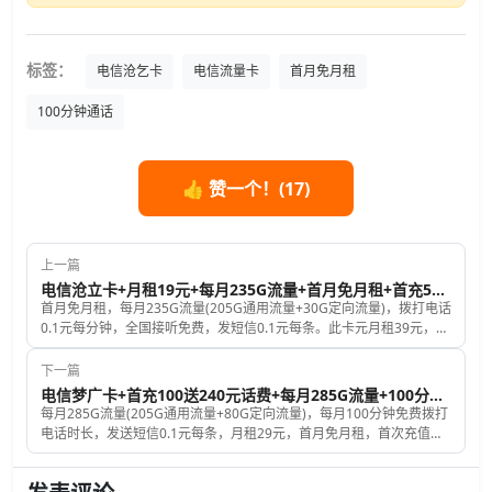
标签：
电信沧乞卡
电信流量卡
首月免月租
100分钟通话
👍 赞一个！(
17
)
上一篇
电信沧立卡+月租19元+每月235G流量+首月免月租+首充50元话费送50元话费
首月免月租，每月235G流量(205G通用流量+30G定向流量)，拨打电话
0.1元每分钟，全国接听免费，发短信0.1元每条。此卡元月租39元，收
到卡片后激活时充值50元，即可再送50元话费分5个月抵扣，第2到6个
月每月再补贴10元话费，以实现月租19元；第7到12个月，每月补贴
下一篇
20元话费；补贴的话费月底前到账，如果卡的状态异常，则无法补贴。
电信梦广卡+首充100送240元话费+每月285G流量+100分钟免费拨打电话时长+月租29元
每月285G流量(205G通用流量+80G定向流量)，每月100分钟免费拨打
电话时长，发送短信0.1元每条，月租29元，首月免月租，首次充值
100元再送240元话费