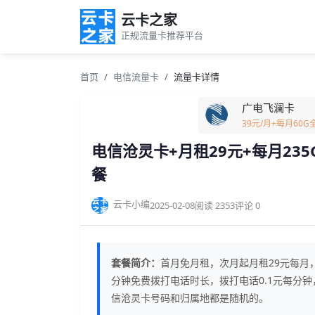
云卡之家
正规流量卡推荐平台
首页
电信流量卡
流量卡详情
广电飞澜卡
39元/月+每月60
电信沧灵卡+月租29元+每月235
餐
云卡小编
2025-02-08
阅读 2353
评论 0
套餐简介：
首月免月租，次月起月租29元每月，每
分钟免费拨打电话时长，拨打电话0.1元每分钟
信沧灵卡号码和归属地都是随机的。