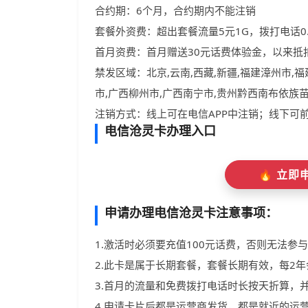
合约期：6个月，合约期内不能注销
套餐外资费：超出套餐流量5元1G，拨打电话0
首月资费：首月赠送30元话费体验金，以来抵
禁发区域：北京,云南,西藏,新疆,福建漳州市,
市,广西柳州市,广西南宁市,贵州黔西南布依族
注销方式：线上可在电信APP中注销；线下可
电信沧灵卡办理入口
🔥 立
申请办理电信沧灵卡注意事项：
1.激活时必须要充值100元话费，否则无法参
2.此卡是属于长期套餐，套餐长期有效，每2
3.首月的流量和免费拨打电话时长按天折算，
4.申请卡片后都是运营商发货，都是就近的运