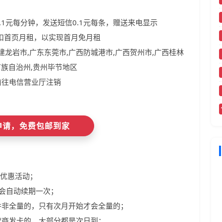
.1元每分钟，发送短信0.1元每条，赠送来电显示
扣首页月租，以实现首月免月租
福建龙岩市,广东东莞市,广西防城港市,广西贺州市,广西桂林
苗族自治州,贵州毕节地区
前往电信营业厅注销
即申请，免费包邮到家
与优惠活动；
年会自动续期一次；
并非全量的，只有次月开始才会全量的；
营商发卡的，大部分都是次日到；