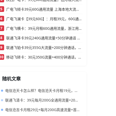
5
广电飞倾卡39元60G通用流量 上海本地大流量卡办理攻略
6
广电飞澜卡【39元60G】：月租39元，60G通用流量，首月免费真香！
7
广电飞横卡：39元月租60G通用流量，浙江用户专属的实用型套餐
8
联通飞泽卡39元240G通用流量+50分钟通话 大流量低月租办理指南
9
联通飞铂卡39元355G大流量+200分钟通话，还送一年会员
10
移动飞转卡：30元350G流量+400分钟通话，还送3个会员的低月租神卡
随机文章
电信沧天卡怎么样？电信沧天卡月租19元，每月295G流量，首充50元送120元
联通飞清卡：39元每月200G全通用流量+200分钟，长期可结转的超值大流量卡推荐
电信沧吉卡月租29元+每月200G高速流量+首月免月租+套餐长期有效