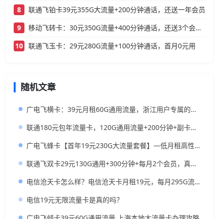
8
联通飞铂卡39元355G大流量+200分钟通话，还送一年会员
9
移动飞转卡：30元350G流量+400分钟通话，还送3个会员的低月租神卡
10
联通飞玉卡：29元280G流量+100分钟通话，首月0元用
随机文章
广电飞横卡：39元月租60G通用流量，浙江用户专属的实用型套餐
联通180元包年流量卡，120G通用流量+200分钟+副卡，这性价比真的离谱！
广电飞蜂卡【首年19元230G大流量套餐】—低月租高性价比流量卡推荐
联通飞双卡29元130G通用+300分钟+每月2个会员，真香还是套路？
电信沧天卡怎么样？电信沧天卡月租19元，每月295G流量，首充50元送120元
电信19元无限流量卡是真的吗？
广电飞倾卡39元60G通用流量 上海本地大流量卡办理攻略