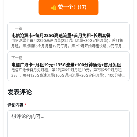
👍 赞一个！(
17
)
上一篇
电信沧翼卡+每月285G高速流量+首月免租+长期套餐
电信沧翼卡每月285G高速流量(255通用流量+30G定向流量)，首月免
月租，第2到第6个月月租19元每月，第7个月开始月租长期39元每月，
发送彩信短信0.1元每条，首充50元再送50元话费，归属地和号码都是
随机，赠送来电显示，此卡没有通话功能
下一篇
电信广沧卡+月租19元+135G流量+100分钟通话+首月免租
电信广沧卡首月免月租，第2到第6个月月租19元，第7到25个月月租
29元，每月135G高速流量(105G通用流量+30G定向流量)，100分钟免
费拨打电话时长，发送短信彩信0.1元每条，首充100元送240元话费，
送来电显示，归属地和号码均为随机
发表评论
评论内容
*