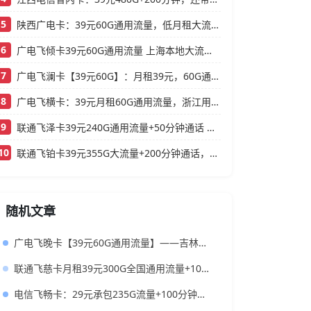
5
陕西广电卡：39元60G通用流量，低月租大流量卡还支持结转
6
广电飞倾卡39元60G通用流量 上海本地大流量卡办理攻略
7
广电飞澜卡【39元60G】：月租39元，60G通用流量，首月免费真香！
8
广电飞横卡：39元月租60G通用流量，浙江用户专属的实用型套餐
9
联通飞泽卡39元240G通用流量+50分钟通话 大流量低月租办理指南
10
联通飞铂卡39元355G大流量+200分钟通话，还送一年会员
随机文章
广电飞晚卡【39元60G通用流量】——吉林专属，首月按天折算，流量充足不踩坑
联通飞慈卡月租39元300G全国通用流量+100分钟+会员，低月租大流量卡推荐
电信飞畅卡：29元承包235G流量+100分钟，打工人&学生党闭眼入攻略