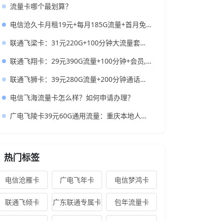
流量卡哪个最划算？
电信沧久卡月租19元+每月185G流量+首月免租+首充送话费+长期套餐
联通飞梁卡：31元220G+100分钟大流量套餐，低月租正规流量卡推荐
联通飞翔卡：29元390G流量+100分钟+会员,首月0元370G上车
联通飞狮卡：39元280G流量+200分钟通话，还带一年会员
电信飞海流量卡怎么样？如何申请办理？
广电飞陵卡39元60G通用流量：重庆本地人的高性价比大流量卡推荐
热门标签
电信沧雁卡
广电飞年卡
电信梦鸿卡
联通飞倾卡
广东联通专属卡
包年流量卡