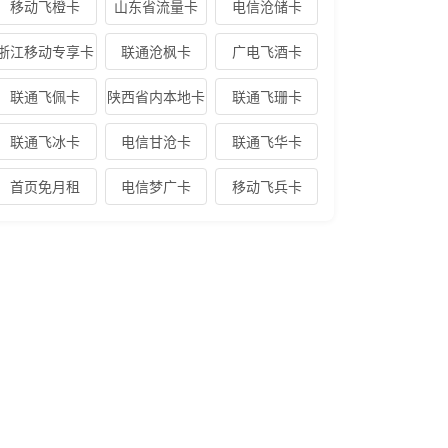
移动飞橙卡
山东省流量卡
电信沧储卡
浙江移动专享卡
联通沧枫卡
广电飞酒卡
联通飞佩卡
陕西省内本地卡
联通飞珊卡
联通飞冰卡
电信甘沧卡
联通飞华卡
首页免月租
电信梦广卡
移动飞兵卡