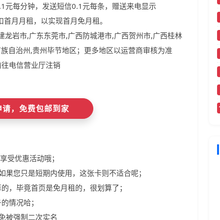
.1元每分钟，发送短信0.1元每条，赠送来电显示
扣首月月租，以实现首月免月租。
福建龙岩市,广东东莞市,广西防城港市,广西贺州市,广西桂林
苗族自治州,贵州毕节地区；更多地区以运营商审核为准
前往电信营业厅注销
即申请，免费包邮到家
法享受优惠活动哦；
，如果您只是短期内使用，这张卡则不适合呢；
算的，毕竟首页是免月租的，很划算了；
号的情况哈；
避免被强制二次实名