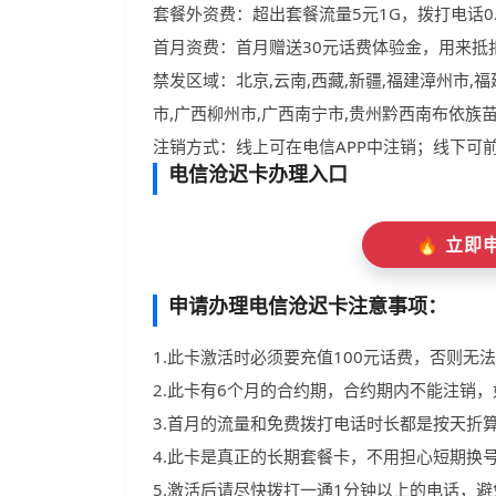
套餐外资费：超出套餐流量5元1G，拨打电话0
首月资费：首月赠送30元话费体验金，用来抵
禁发区域：北京,云南,西藏,新疆,福建漳州市,
市,广西柳州市,广西南宁市,贵州黔西南布依族
注销方式：线上可在电信APP中注销；线下可
电信沧迟卡办理入口
🔥 立
申请办理电信沧迟卡注意事项：
1.此卡激活时必须要充值100元话费，否则无
2.此卡有6个月的合约期，合约期内不能注销
3.首月的流量和免费拨打电话时长都是按天折
4.此卡是真正的长期套餐卡，不用担心短期换
5.激活后请尽快拨打一通1分钟以上的电话，